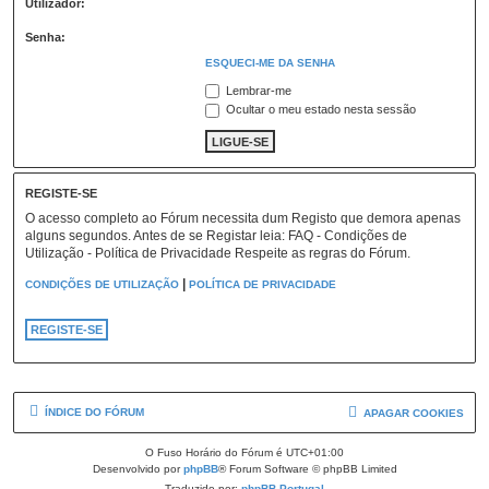
Utilizador:
Senha:
ESQUECI-ME DA SENHA
Lembrar-me
Ocultar o meu estado nesta sessão
REGISTE-SE
O acesso completo ao Fórum necessita dum Registo que demora apenas
alguns segundos. Antes de se Registar leia: FAQ - Condições de
Utilização - Política de Privacidade Respeite as regras do Fórum.
|
CONDIÇÕES DE UTILIZAÇÃO
POLÍTICA DE PRIVACIDADE
REGISTE-SE
ÍNDICE DO FÓRUM
APAGAR COOKIES
O Fuso Horário do Fórum é
UTC+01:00
Desenvolvido por
phpBB
® Forum Software © phpBB Limited
Traduzido por:
phpBB Portugal