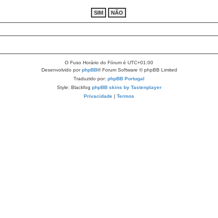
O Fuso Horário do Fórum é
UTC+01:00
Desenvolvido por
phpBB
® Forum Software © phpBB Limited
Traduzido por:
phpBB Portugal
Style: Blackfog
phpBB skins by Tastenplayer
Privacidade
|
Termos