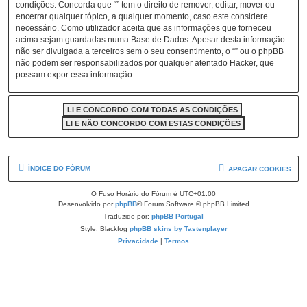
condições. Concorda que “” tem o direito de remover, editar, mover ou
encerrar qualquer tópico, a qualquer momento, caso este considere
necessário. Como utilizador aceita que as informações que forneceu
acima sejam guardadas numa Base de Dados. Apesar desta informação
não ser divulgada a terceiros sem o seu consentimento, o “” ou o phpBB
não podem ser responsabilizados por qualquer atentado Hacker, que
possam expor essa informação.
ÍNDICE DO FÓRUM
APAGAR COOKIES
O Fuso Horário do Fórum é
UTC+01:00
Desenvolvido por
phpBB
® Forum Software © phpBB Limited
Traduzido por:
phpBB Portugal
Style: Blackfog
phpBB skins by Tastenplayer
Privacidade
|
Termos