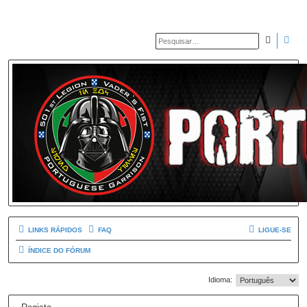
PESQUIS
PES
LINKS RÁPIDOS
FAQ
LIGUE-SE
ÍNDICE DO FÓRUM
Idioma: