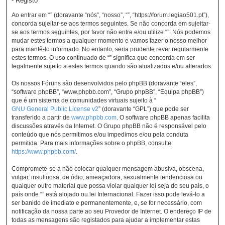
- Registo
Ao entrar em “” (doravante “nós”, “nosso”, “”, “https://forum.legiao501.pt”),
concorda sujeitar-se aos termos seguintes. Se não concorda em sujeitar-
se aos termos seguintes, por favor não entre e/ou utilize “”. Nós podemos
mudar estes termos a qualquer momento e vamos fazer o nosso melhor
para mantê-lo informado. No entanto, seria prudente rever regularmente
estes termos. O uso continuado de “” significa que concorda em ser
legalmente sujeito a estes termos quando são atualizados e/ou alterados.
Os nossos Fóruns são desenvolvidos pelo phpBB (doravante “eles”,
“software phpBB”, “www.phpbb.com”, “Grupo phpBB”, “Equipa phpBB”)
que é um sistema de comunidades virtuais sujeito à “
GNU General Public License v2
” (doravante “GPL”) que pode ser
transferido a partir de
www.phpbb.com
. O software phpBB apenas facilita
discussões através da Internet. O Grupo phpBB não é responsável pelo
conteúdo que nós permitimos e/ou impedimos e/ou pela conduta
permitida. Para mais informações sobre o phpBB, consulte:
https://www.phpbb.com/
.
Compromete-se a não colocar qualquer mensagem abusiva, obscena,
vulgar, insultuosa, de ódio, ameaçadora, sexualmente tendenciosa ou
qualquer outro material que possa violar qualquer lei seja do seu país, o
país onde “” está alojado ou lei Internacional. Fazer isso pode levá-lo a
ser banido de imediato e permanentemente, e, se for necessário, com
notificação da nossa parte ao seu Provedor de Internet. O endereço IP de
todas as mensagens são registados para ajudar a implementar estas