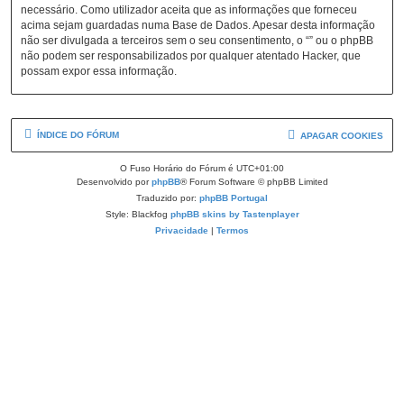
necessário. Como utilizador aceita que as informações que forneceu
acima sejam guardadas numa Base de Dados. Apesar desta informação
não ser divulgada a terceiros sem o seu consentimento, o “” ou o phpBB
não podem ser responsabilizados por qualquer atentado Hacker, que
possam expor essa informação.
ÍNDICE DO FÓRUM
APAGAR COOKIES
O Fuso Horário do Fórum é
UTC+01:00
Desenvolvido por
phpBB
® Forum Software © phpBB Limited
Traduzido por:
phpBB Portugal
Style: Blackfog
phpBB skins by Tastenplayer
Privacidade
|
Termos