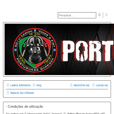
PESQUIS
PES
LINKS RÁPIDOS
FAQ
REGISTE-SE
LIGUE-SE
ÍNDICE DO FÓRUM
- Condições de utilização
Ao entrar em “” (doravante “nós”, “nosso”, “”, “https://forum.legiao501.pt”),