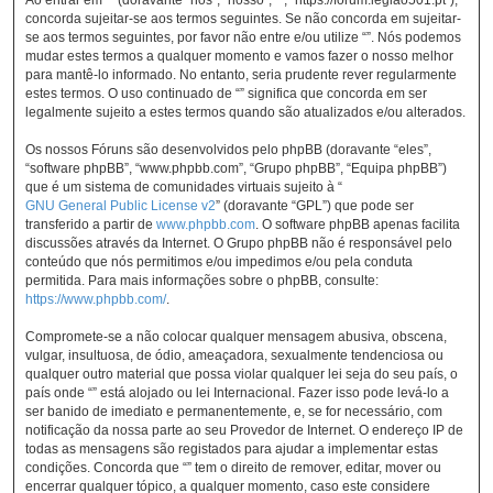
concorda sujeitar-se aos termos seguintes. Se não concorda em sujeitar-
se aos termos seguintes, por favor não entre e/ou utilize “”. Nós podemos
mudar estes termos a qualquer momento e vamos fazer o nosso melhor
para mantê-lo informado. No entanto, seria prudente rever regularmente
estes termos. O uso continuado de “” significa que concorda em ser
legalmente sujeito a estes termos quando são atualizados e/ou alterados.
Os nossos Fóruns são desenvolvidos pelo phpBB (doravante “eles”,
“software phpBB”, “www.phpbb.com”, “Grupo phpBB”, “Equipa phpBB”)
que é um sistema de comunidades virtuais sujeito à “
GNU General Public License v2
” (doravante “GPL”) que pode ser
transferido a partir de
www.phpbb.com
. O software phpBB apenas facilita
discussões através da Internet. O Grupo phpBB não é responsável pelo
conteúdo que nós permitimos e/ou impedimos e/ou pela conduta
permitida. Para mais informações sobre o phpBB, consulte:
https://www.phpbb.com/
.
Compromete-se a não colocar qualquer mensagem abusiva, obscena,
vulgar, insultuosa, de ódio, ameaçadora, sexualmente tendenciosa ou
qualquer outro material que possa violar qualquer lei seja do seu país, o
país onde “” está alojado ou lei Internacional. Fazer isso pode levá-lo a
ser banido de imediato e permanentemente, e, se for necessário, com
notificação da nossa parte ao seu Provedor de Internet. O endereço IP de
todas as mensagens são registados para ajudar a implementar estas
condições. Concorda que “” tem o direito de remover, editar, mover ou
encerrar qualquer tópico, a qualquer momento, caso este considere