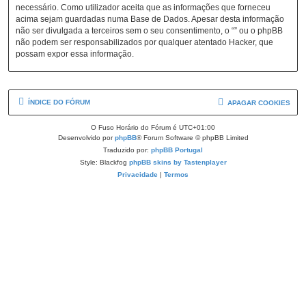
necessário. Como utilizador aceita que as informações que forneceu
acima sejam guardadas numa Base de Dados. Apesar desta informação
não ser divulgada a terceiros sem o seu consentimento, o “” ou o phpBB
não podem ser responsabilizados por qualquer atentado Hacker, que
possam expor essa informação.
ÍNDICE DO FÓRUM
APAGAR COOKIES
O Fuso Horário do Fórum é
UTC+01:00
Desenvolvido por
phpBB
® Forum Software © phpBB Limited
Traduzido por:
phpBB Portugal
Style: Blackfog
phpBB skins by Tastenplayer
Privacidade
|
Termos