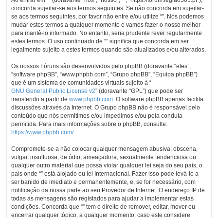
concorda sujeitar-se aos termos seguintes. Se não concorda em sujeitar-
se aos termos seguintes, por favor não entre e/ou utilize “”. Nós podemos
mudar estes termos a qualquer momento e vamos fazer o nosso melhor
para mantê-lo informado. No entanto, seria prudente rever regularmente
estes termos. O uso continuado de “” significa que concorda em ser
legalmente sujeito a estes termos quando são atualizados e/ou alterados.
Os nossos Fóruns são desenvolvidos pelo phpBB (doravante “eles”,
“software phpBB”, “www.phpbb.com”, “Grupo phpBB”, “Equipa phpBB”)
que é um sistema de comunidades virtuais sujeito à “
GNU General Public License v2
” (doravante “GPL”) que pode ser
transferido a partir de
www.phpbb.com
. O software phpBB apenas facilita
discussões através da Internet. O Grupo phpBB não é responsável pelo
conteúdo que nós permitimos e/ou impedimos e/ou pela conduta
permitida. Para mais informações sobre o phpBB, consulte:
https://www.phpbb.com/
.
Compromete-se a não colocar qualquer mensagem abusiva, obscena,
vulgar, insultuosa, de ódio, ameaçadora, sexualmente tendenciosa ou
qualquer outro material que possa violar qualquer lei seja do seu país, o
país onde “” está alojado ou lei Internacional. Fazer isso pode levá-lo a
ser banido de imediato e permanentemente, e, se for necessário, com
notificação da nossa parte ao seu Provedor de Internet. O endereço IP de
todas as mensagens são registados para ajudar a implementar estas
condições. Concorda que “” tem o direito de remover, editar, mover ou
encerrar qualquer tópico, a qualquer momento, caso este considere