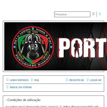
PESQUIS
PES
LINKS RÁPIDOS
FAQ
REGISTE-SE
LIGUE-SE
ÍNDICE DO FÓRUM
- Condições de utilização
Ao entrar em “” (doravante “nós”, “nosso”, “”, “https://forum.legiao501.pt”),