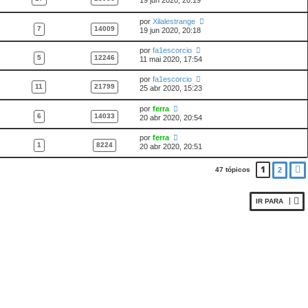
19 jun 2020, 20:19
por
Xilalestrange
7
14009
19 jun 2020, 20:18
por
fa1escorcio
5
12246
11 mai 2020, 17:54
por
fa1escorcio
11
21799
25 abr 2020, 15:23
por
ferra
6
14033
20 abr 2020, 20:54
por
ferra
1
8224
20 abr 2020, 20:51
1
47 tópicos
2
IR PARA