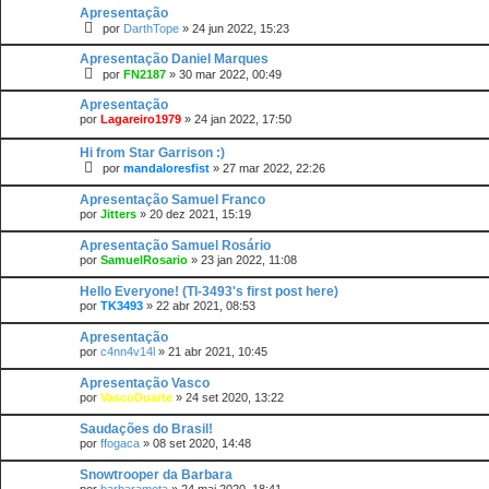
Apresentação
por
DarthTope
»
24 jun 2022, 15:23
Apresentação Daniel Marques
por
FN2187
»
30 mar 2022, 00:49
Apresentação
por
Lagareiro1979
»
24 jan 2022, 17:50
Hi from Star Garrison :)
por
mandaloresfist
»
27 mar 2022, 22:26
Apresentação Samuel Franco
por
Jitters
»
20 dez 2021, 15:19
Apresentação Samuel Rosário
por
SamuelRosario
»
23 jan 2022, 11:08
Hello Everyone! (TI-3493's first post here)
por
TK3493
»
22 abr 2021, 08:53
Apresentação
por
c4nn4v14l
»
21 abr 2021, 10:45
Apresentação Vasco
por
VascoDuarte
»
24 set 2020, 13:22
Saudações do Brasil!
por
ffogaca
»
08 set 2020, 14:48
Snowtrooper da Barbara