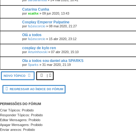
por
barbaramota
»
24 mai 2020, 18:41
Catarina Cunha
por
xcathx
»
09 jun 2020, 13:43
Cosplay Emperor Palpatine
por
fa1escorcio
»
08 mai 2020, 21:27
Olá a todos
por
fa1escorcio
»
15 abr 2020, 23:12
cosplay de kylo ren
por
Arturinhovski
»
07 abr 2020, 15:10
Ola a todos sou daniel aka SPARKS
por
Sparks
»
31 mar 2020, 21:19
NOVO TÓPICO
REGRESSAR AO ÍNDICE DO FÓRUM
PERMISSÕES DO FÓRUM
Criar Tópicos: Proibido
Responder Tópicos: Proibido
Editar Mensagens: Proibido
Apagar Mensagens: Proibido
Enviar anexos: Proibido