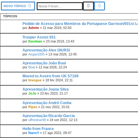
PESQUISAR
PESQUISA AVANÇADA
NOVO TÓPICO
TÓPICOS
Pedido de Acesso para Membros da Portuguese Garrison/501st L
por
Admin
»
11 mar 2019, 02:50
Trooper Assist 501
por
Ewokian
»
23 mai 2019, 13:43
Apresentação Alex GIURSI
por
Asgard305
»
13 mai 2026, 12:45
Apresentação João Boal
por
Boal
»
12 mai 2026, 22:24
Moved to Aveiro from UK 57189
por
Invogue
»
18 fev 2024, 22:11
Apresentação Joana Silva
por
JoJo
»
23 fev 2023, 21:17
Apresentação André Cunha
por
Pipes
»
21 nov 2022, 15:01
Apresentação Ricardo Garcia
por
ulfhednar98
»
24 set 2022, 12:13
Hello from France
por
NanoY
»
17 ago 2022, 09:47