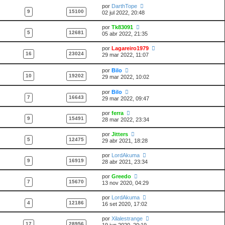
por
DarthTope
9
15100
02 jul 2022, 20:48
por
Tk83091
5
12681
05 abr 2022, 21:35
por
Lagareiro1979
16
23024
29 mar 2022, 11:07
por
Bilo
10
19202
29 mar 2022, 10:02
por
Bilo
7
16643
29 mar 2022, 09:47
por
ferra
9
15491
28 mar 2022, 23:34
por
Jitters
5
12475
29 abr 2021, 18:28
por
LordAkuma
9
16919
28 abr 2021, 23:34
por
Greedo
7
15670
13 nov 2020, 04:29
por
LordAkuma
4
12186
16 set 2020, 17:02
por
Xilalestrange
17
28956