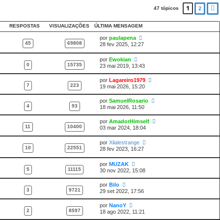
1
47 tópicos
2
RESPOSTAS
VISUALIZAÇÕES
ÚLTIMA MENSAGEM
por
paulapena
45
69808
28 fev 2025, 12:27
por
Ewokian
0
15735
23 mai 2019, 13:43
por
Lagareiro1979
7
223
19 mai 2026, 15:20
por
SamuelRosario
4
93
18 mai 2026, 11:50
por
AmadorHimself
11
10400
03 mar 2024, 18:04
por
Xilalestrange
10
22551
28 fev 2023, 16:27
por
MUZAK
5
11115
30 nov 2022, 15:08
por
Bilo
3
9721
29 set 2022, 17:56
por
NanoY
2
8597
18 ago 2022, 11:21