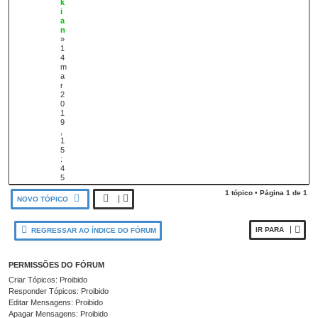
k
i
a
n
»
1
4
m
a
r
2
0
1
9
,
1
5
:
4
5
1 tópico • Página
1
de
1
NOVO TÓPICO
IR PARA
REGRESSAR AO ÍNDICE DO FÓRUM
PERMISSÕES DO FÓRUM
Criar Tópicos: Proibido
Responder Tópicos: Proibido
Editar Mensagens: Proibido
Apagar Mensagens: Proibido