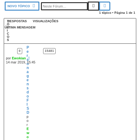
PESQUISAR
PESQUISA AVANÇAD
NOVO TÓPICO
1 tópico • Página
1
de
1
T
RESPOSTAS
VISUALIZAÇÕES
Ó
ÚLTIMA MENSAGEM
P
I
C
O
S
P
0
15481
e
r
por
Ewokian
s
14 mar 2019, 15:45
o
n
a
g
e
n
s
d
o
F
I
S
D
p
o
r
E
w
o