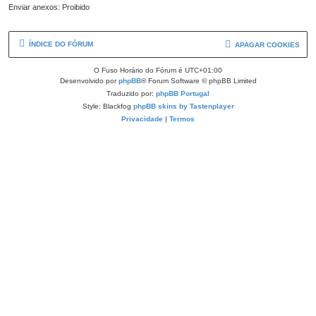
Enviar anexos: Proibido
ÍNDICE DO FÓRUM
APAGAR COOKIES
O Fuso Horário do Fórum é
UTC+01:00
Desenvolvido por
phpBB
® Forum Software © phpBB Limited
Traduzido por:
phpBB Portugal
Style: Blackfog
phpBB skins by Tastenplayer
Privacidade
|
Termos