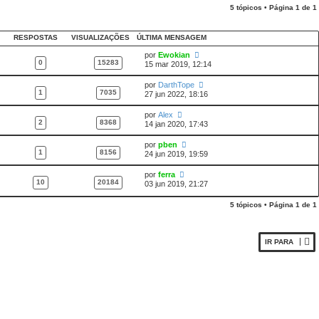
5 tópicos • Página
1
de
1
RESPOSTAS
VISUALIZAÇÕES
ÚLTIMA MENSAGEM
por
Ewokian
0
15283
15 mar 2019, 12:14
por
DarthTope
1
7035
27 jun 2022, 18:16
por
Alex
2
8368
14 jan 2020, 17:43
por
pben
1
8156
24 jun 2019, 19:59
por
ferra
10
20184
03 jun 2019, 21:27
5 tópicos • Página
1
de
1
IR PARA