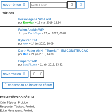
PESQUISAR
PESQUISA AVANÇADA
NOVO TÓPICO
TÓPICOS
Personagens Sith Lord
por
Ewokian
»
15 mar 2019, 12:14
Fallen Anakin WIP
por
DarthTope
»
27 jun 2022, 00:04
Kylo Ren TFA
por
Alex
»
14 jan 2020, 10:09
Darth Vader ANH - "Tutorial" - EM CONSTRUÇÃO
por
Bilo
»
24 jun 2019, 14:38
Emperor WIP
por
LordAkuma
»
11 abr 2019, 13:32
NOVO TÓPICO
REGRESSAR AO ÍNDICE DO FÓRUM
PERMISSÕES DO FÓRUM
Criar Tópicos: Proibido
Responder Tópicos: Proibido
Editar Mensagens: Proibido