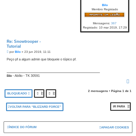
Bilo
Membro Registado
Mensagens:
367
Registado:
10 mar 2019, 17:29
Re: Snowtrooper -
Tutorial
M
por
Bilo
»
23 jun 2019, 11:11
e
n
Peço pf a algum admin que bloqueie o tópico pf.
s
a
g
e
Bilo
- Abílio - TK 30591
m
T
O
P
2 mensagens • Página
1
de
1
O
BLOQUEADO
IR PARA
VOLTAR PARA “BLIZZARD FORCE”
ÍNDICE DO FÓRUM
APAGAR COOKIES