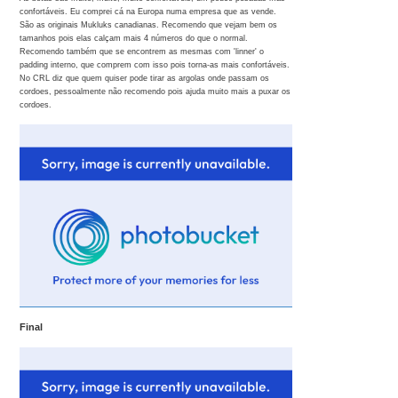
confortáveis. Eu comprei cá na Europa numa empresa que as vende.
São as originais Mukluks canadianas. Recomendo que vejam bem os
tamanhos pois elas calçam mais 4 números do que o normal.
Recomendo também que se encontrem as mesmas com 'linner' o
padding interno, que comprem com isso pois torna-as mais confortáveis.
No CRL diz que quem quiser pode tirar as argolas onde passam os
cordoes, pessoalmente não recomendo pois ajuda muito mais a puxar os
cordoes.
Final