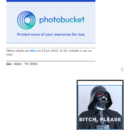
Última edição por
Bilo
em 23 jun 2019, 11:20, editado 1 vez no
total.
Bilo
- Abílio - TK 30591
T
O
P
O