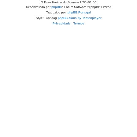
O Fuso Horário do Fórum é
UTC+01:00
Desenvolvido por
phpBB
® Forum Software © phpBB Limited
Traduzido por:
phpBB Portugal
Style: Blackfog
phpBB skins by Tastenplayer
Privacidade
|
Termos