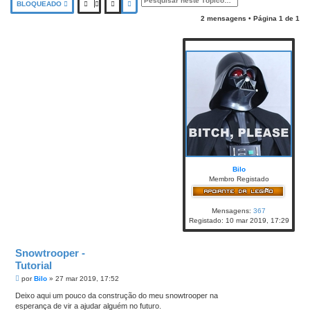
PESQUISAR
PESQUISA AVANÇADA
BLOQUEADO
2 mensagens • Página
1
de
1
Bilo
Membro Registado
Mensagens:
367
Registado:
10 mar 2019, 17:29
Snowtrooper -
Tutorial
M
por
Bilo
»
27 mar 2019, 17:52
e
n
Deixo aqui um pouco da construção do meu snowtrooper na
s
esperança de vir a ajudar alguém no futuro.