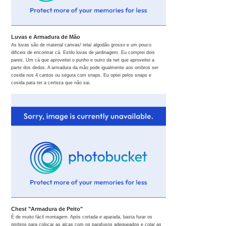
Luvas e Armadura de Mão
As luvas são de material canvas/ tela/ algodão grosso e um pouco
dificeis de encontrar cá. Estilo luvas de jardinagem. Eu comprei dois
pares. Um cá que aproveitei o punho e outro da net que aproveitei a
parte dos dedos. A armadura da mão pode igualmente aos ombros ser
cosida nos 4 cantos ou segura com snaps. Eu optei pelos snaps e
cosida pata ter a certeza que não sai.
Chest "Armadura de Peito"
É de muito fácil montagem. Após cortada e aparada, basta furar os
ombros para colocar as alças com os parafusos adequeados e colar as