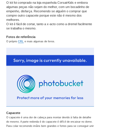
a
O kit foi comprado na loja espanhola CorsairKids e embora
g
algumas peças não sejam do melhor, com um bocadinho de
e
m
empenho, disfarça. Recomendo se alguém o comprar que
compre outro capacete porque este não é mesmo dos
melhores.
O kit é fácil de cortar, tanto a x-acto como a dremel facilmente
se trabalha o mesmo.
Fotos de referência
O próprio
CRL
e mais algumas de livros.
Capacete
O capacete é uma dor de cabeça para montar devido à falta de detalhe
do mesmo. A parte redonda é do capacete é difícil de encaixar no dome.
Para colar recomendo imãns bem grandes e fortes para se conseguir unir