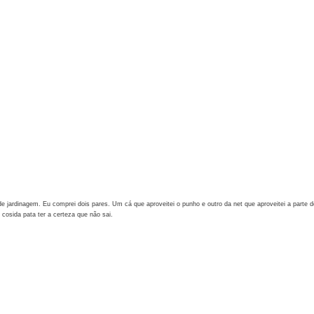
 de jardinagem. Eu comprei dois pares. Um cá que aproveitei o punho e outro da net que aproveitei a parte
osida pata ter a certeza que não sai.