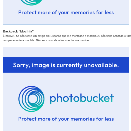
Backpack "Mochila"
É horrivel. Se não fosse um amigo em Espanha que me montasse a mochila eu não tinha acabado o fato.
completamente a mochila. Não sei como ele o fez mas foi um manitas.