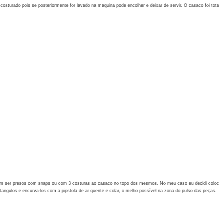
sturado pois se posteriormente for lavado na maquina pode encolher e deixar de servir. O casaco foi total
em ser presos com snaps ou com 3 costuras ao casaco no topo dos mesmos. No meu caso eu decidi coloc
tangulos e encurva-los com a pipstola de ar quente e colar, o melho possível na zona do pulso das peças.