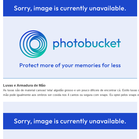
Luvas e Armadura de Mão
As luvas são de material canvas/ tela/ algodão grosso e um pouco dificeis de encontrar cá. Estilo luvas
mão pode igualmente aos ombros ser cosida nos 4 cantos ou segura com snaps. Eu optei pelos snaps e c