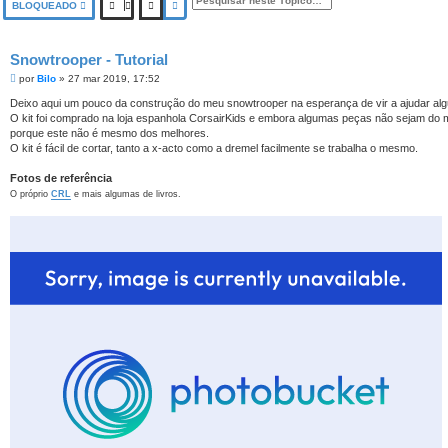
PESQUISAR
PESQUISA AVANÇADA
BLOQUEADO
Snowtrooper - Tutorial
M
por
Bilo
»
27 mar 2019, 17:52
e
n
Deixo aqui um pouco da construção do meu snowtrooper na esperança de vir a ajudar alg
s
O kit foi comprado na loja espanhola CorsairKids e embora algumas peças não sejam d
a
porque este não é mesmo dos melhores.
g
O kit é fácil de cortar, tanto a x-acto como a dremel facilmente se trabalha o mesmo.
e
m
Fotos de referência
O próprio
CRL
e mais algumas de livros.