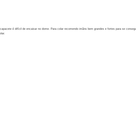
apacete é difícil de encaixar no dome. Para colar recomendo imãns bem grandes e fortes para se conseguir
lar.