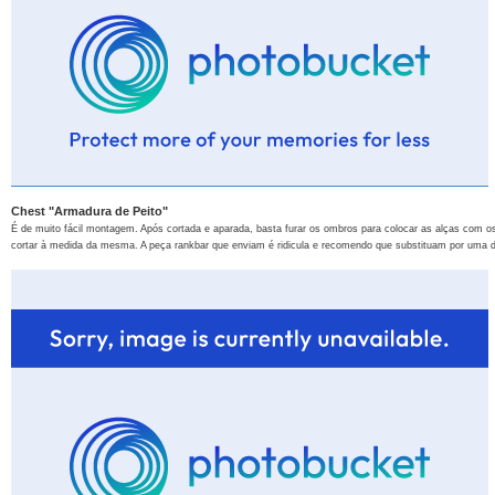
Chest "Armadura de Peito"
É de muito fácil montagem. Após cortada e aparada, basta furar os ombros para colocar as alças com
cortar à medida da mesma. A peça rankbar que enviam é ridicula e recomendo que substituam por uma de