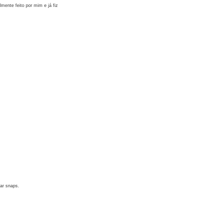
mente feito por mim e já fiz
ar snaps.