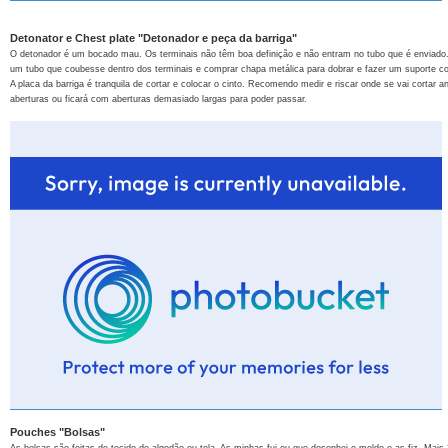
Detonator e Chest plate "Detonador e peça da barriga"
O detonador é um bocado mau. Os terminais não têm boa definição e não entram no tubo que é enviado. A
um tubo que coubesse dentro dos terminais e comprar chapa metálica para dobrar e fazer um suporte co
A placa da barriga é tranquila de cortar e colocar o cinto. Recomendo medir e riscar onde se vai cortar
aberturas ou ficará com aberturas demasiado largas para poder passar.
Pouches "Bolsas"