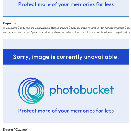
Capacete
O capacete é uma dor de cabeça para montar devido à falta de detalhe do mesmo. A parte redonda é do c
uma vez só até secar. Após estas duas coladas os olhos , lentes e plástico da shawl são tranquilos de co
Duster "Casaco"