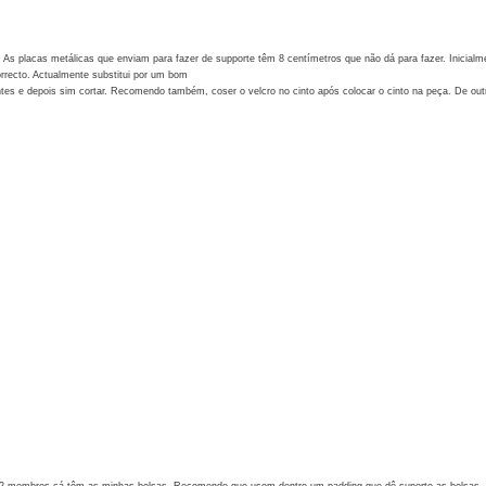
s placas metálicas que enviam para fazer de supporte têm 8 centímetros que não dá para fazer. Inicialme
rrecto. Actualmente substitui por um bom
 antes e depois sim cortar. Recomendo também, coser o velcro no cinto após colocar o cinto na peça. De ou