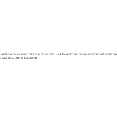
 os parafusos adequeados e colar as peças no peito. Os autocolantes que enviam são demasiado grandes p
 aluminio verdadeiro com acrílico.